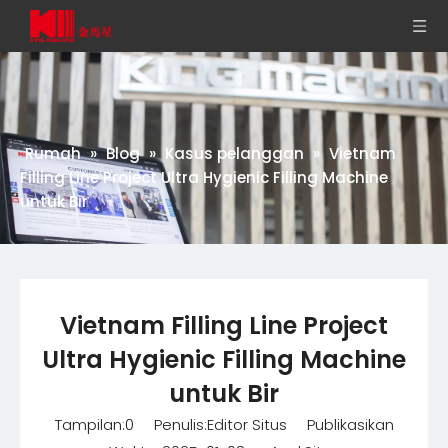
Rumah
»
Blog
»
Kasus pelanggan
»
Vietnam
Filling Line Project Ultra Hygienic Filling Machine
untuk Bir
Vietnam Filling Line Project
Ultra Hygienic Filling Machine
untuk Bir
Tampilan:
0
Penulis:Editor Situs Publikasikan