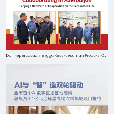
Dari Kepercayaan hingga Kesuksesan: Lini Produksi CSD King Machine Mendukung Coolmix di Azerbaijan