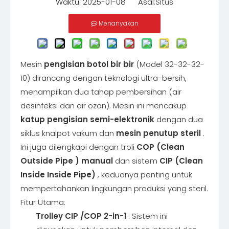
Waktu: 2025-01-08 Asal:
Situs
Menanyakan
Mesin
pengisian
botol bir bir
(Model 32-32-32-
10) dirancang dengan teknologi ultra-bersih,
menampilkan dua tahap pembersihan (air
desinfeksi dan air ozon). Mesin ini mencakup
katup pengisian semi-elektronik
dengan dua
siklus knalpot vakum dan
mesin penutup steril
.
Ini juga dilengkapi dengan troli
COP (Clean
Outside
Pipe
) manual
dan sistem
CIP (Clean
Inside Inside Pipe)
, keduanya penting untuk
mempertahankan lingkungan produksi yang steril.
Fitur Utama:
Trolley CIP
/COP 2-in-1
: Sistem ini