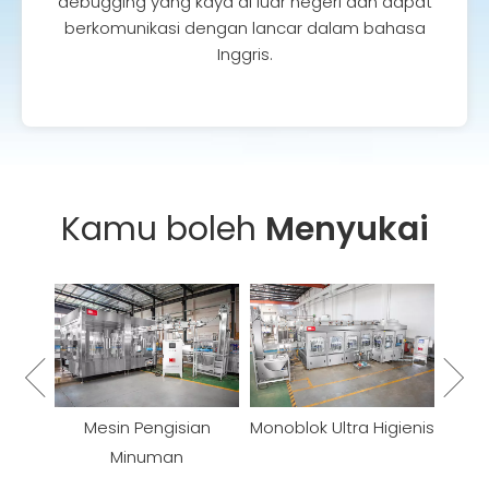
debugging yang kaya di luar negeri dan dapat
berkomunikasi dengan lancar dalam bahasa
Inggris.
Kamu boleh
Menyukai
Konveyor Botol
gisian
Monoblok Ultra Higienis
man