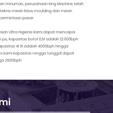
san minuman, perusahaan King Machine telah
eknis mesin blow moulding dan mesin
permintaan pasar.
sian Ultra Higienis kami dapat mencapai
 jus, kapasitas botol 0,5l adalah 12.000bph
pasitas 4l 5l adalah 4000bph hingga
Bang Z
i kami kapasitas rongga tunggal dapat
ga 2500bph.
ami