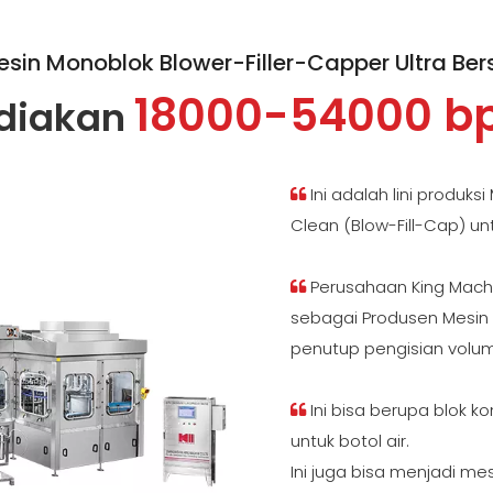
sin Monoblok Blower-Filler-Capper Ultra Ber
18000-54000 b
diakan
Ini adalah lini produk

Clean (Blow-Fill-Cap) u
Perusahaan King Machi

sebagai Produsen Mesin 
penutup pengisian volume
Ini bisa berupa blok 

untuk botol air.
Ini juga bisa menjadi mes