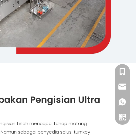
+86-15
bang@k
pakan Pengisian Ultra
+86-15
engisian telah mencapai tahap matang
 Namun sebagai penyedia solusi turnkey