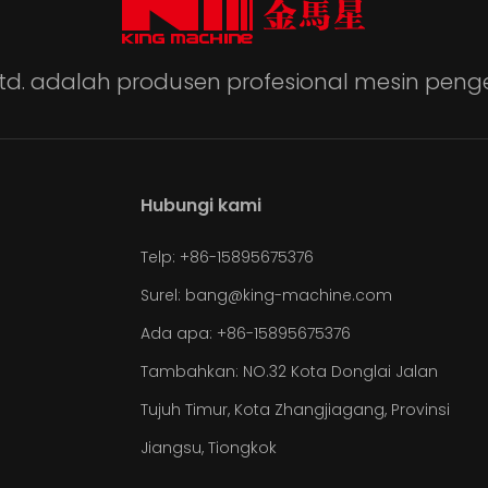
 Ltd. adalah produsen profesional mesin p
Hubungi kami
Telp: +86-15895675376
Surel:
bang@king-machine.com
Ada apa:
+86-15895675376
Tambahkan: NO.32 Kota Donglai Jalan
Tujuh Timur, Kota Zhangjiagang, Provinsi
Jiangsu, Tiongkok