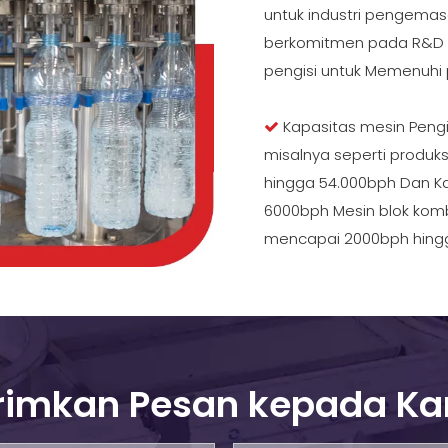
untuk industri pengema
berkomitmen pada R&D t
pengisi untuk Memenuhi 
Kapasitas mesin Pengi

misalnya seperti produksi
hingga 54.000bph Dan Ka
6000bph Mesin blok komb
mencapai 2000bph hing
rimkan Pesan kepada K