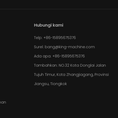
Hubungi kami
Telp: +86-15895675376
Surel:
bang@king-machine.com
Ada apa:
+86-15895675376
Tambahkan: NO.32 Kota Donglai Jalan
Tujuh Timur, Kota Zhangjiagang, Provinsi
Jiangsu, Tiongkok
man