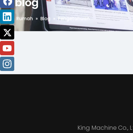
blog
Rumah
»
Blog
»
Pengetahuan
King Machine Co.,