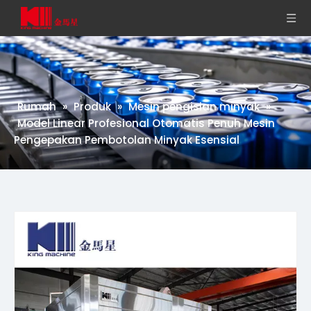
Rumah
»
Produk
»
Mesin pengisian minyak
»
Model Linear Profesional Otomatis Penuh Mesin
Pengepakan Pembotolan Minyak Esensial