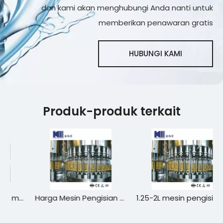
dan kami akan menghubungi Anda nanti untuk
memberikan penawaran gratis
HUBUNGI KAMI
Produk-produk terkait
botolan oli mesin berkapasitas tinggi
Harga Mesin Pengisian Minyak Otomatis Profesional Kompetitif
1.25-2L mesin pengisi pelumas