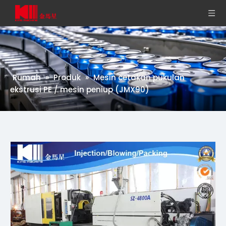
Rumah
»
Produk
»
Mesin cetakan pukulan
ekstrusi PE / mesin peniup (JMX90)